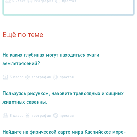
5 класс
география
простая
Ещё по теме
На каких глубинах могут находиться очаги
землетрясений?
5 класс
география
простая
Пользуясь рисунком, назовите травоядных и хищных
животных саванны.
5 класс
география
простая
Найдите на физической карте мира Каспийское море-