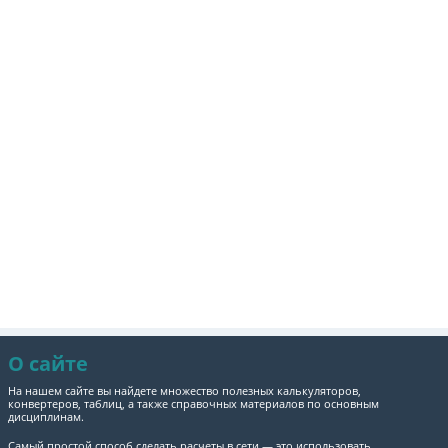
О сайте
На нашем сайте вы найдете множество полезных калькуляторов,
конвертеров, таблиц, а также справочных материалов по основным
дисциплинам.
Самый простой способ сделать расчеты в сети — это использовать