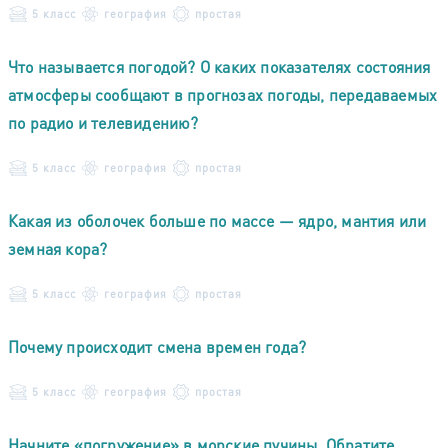
5 класс
география
простая
Что называется погодой? О каких показателях состояния
атмосферы сообщают в прогнозах погоды, передаваемых
по радио и телевидению?
5 класс
география
простая
Какая из оболочек больше по массе — ядро, мантия или
земная кора?
5 класс
география
простая
Почему происходит смена времен года?
5 класс
география
простая
Начните «погружение» в морские пучины. Обратите