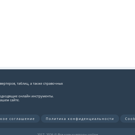
вертеров, таблиц, а также справочных
подходящие онлайн инструменты.
ашем сайте.
ское соглашение
Политика конфиденциальности
Cook
2017–
2026 © Все калькуляторы online