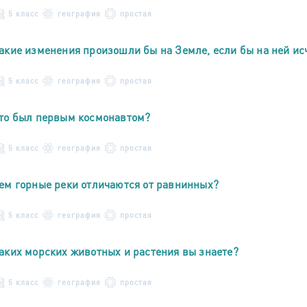
5 класс
география
простая
акие изменения произошли бы на Земле, если бы на ней ис
5 класс
география
простая
то был первым космонавтом?
5 класс
география
простая
ем горные реки отличаются от равнинных?
5 класс
география
простая
аких морских животных и растения вы знаете?
5 класс
география
простая