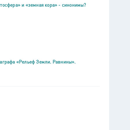
итосфера» и «земная кора» - синонимы?
раграфа «Рельеф Земли. Равнины».