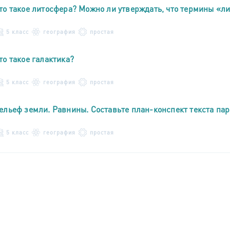
то такое литосфера? Можно ли утверждать, что термины «л
5 класс
география
простая
то такое галактика?
5 класс
география
простая
ельеф земли. Равнины. Составьте план-конспект текста па
5 класс
география
простая