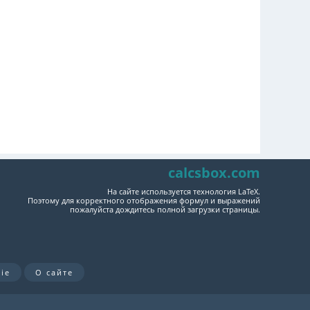
calcsbox.com
На сайте используется технология LaTeX.
Поэтому для корректного отображения формул и выражений
пожалуйста дождитесь полной загрузки страницы.
ie
О сайте