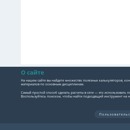
О сайте
На нашем сайте вы найдете множество полезных калькуляторов, кон
материалов по основным дисциплинам.
Самый простой способ сделать расчеты в сети — это использовать 
Воспользуйтесь поиском, чтобы найти подходящий инструмент на н
Пользователь