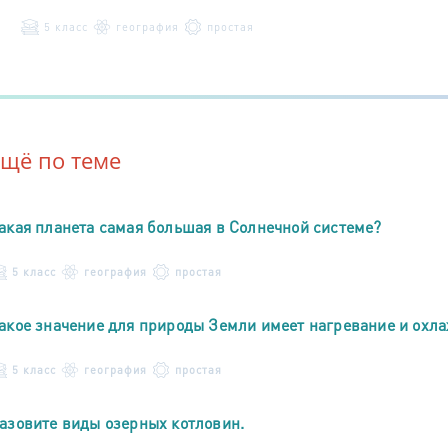
5 класс
география
простая
Ещё по теме
акая планета самая большая в Солнечной системе?
5 класс
география
простая
акое значение для природы Земли имеет нагревание и охл
5 класс
география
простая
азовите виды озерных котловин.