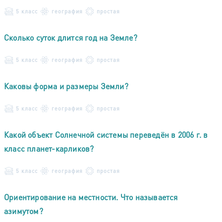
5 класс
география
простая
Сколько суток длится год на Земле?
5 класс
география
простая
Каковы форма и размеры Земли?
5 класс
география
простая
Какой объект Солнечной системы переведён в 2006 г. в
класс планет-карликов?
5 класс
география
простая
Ориентирование на местности. Что называется
азимутом?