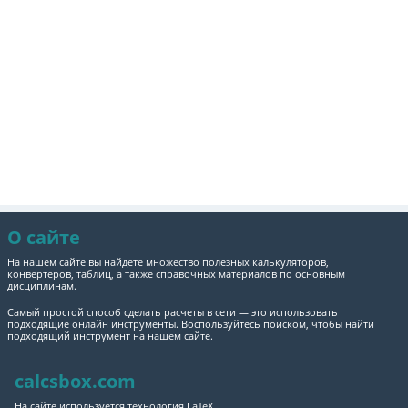
О сайте
На нашем сайте вы найдете множество полезных калькуляторов,
конвертеров, таблиц, а также справочных материалов по основным
дисциплинам.
Самый простой способ сделать расчеты в сети — это использовать
подходящие онлайн инструменты. Воспользуйтесь поиском, чтобы найти
подходящий инструмент на нашем сайте.
calcsbox.com
На сайте используется технология LaTeX.