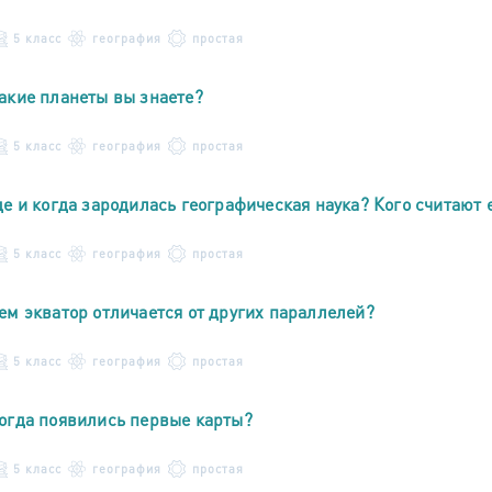
5 класс
география
простая
акие планеты вы знаете?
5 класс
география
простая
де и когда зародилась географическая наука? Кого считают
5 класс
география
простая
ем экватор отличается от других параллелей?
5 класс
география
простая
огда появились первые карты?
5 класс
география
простая