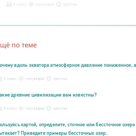
5 класс
география
простая
Ещё по теме
очему вдоль экватора атмосферное давление пониженное,
5 класс
география
простая
акие древние цивилизации вам известны?
5 класс
география
простая
ользуясь картой, определите, сточное или бессточное озеро
ытекает? Приведите примеры бессточных озер.