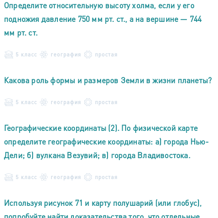
Определите относительную высоту холма, если у его
подножия давление 750 мм рт. ст., а на вершине — 744
мм рт. ст.
5 класс
география
простая
Какова роль формы и размеров Земли в жизни планеты?
5 класс
география
простая
Географические координаты (2). По физической карте
определите географические координаты: а) города Нью-
Дели; б) вулкана Везувий; в) города Владивостока.
5 класс
география
простая
Используя рисунок 71 и карту полушарий (или глобус),
попробуйте найти доказательства того, что отдельные