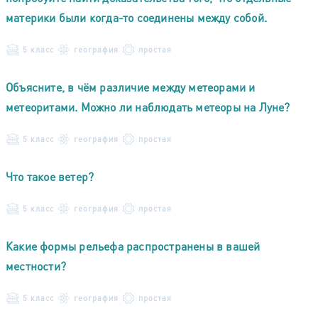
материки были когда-то соединены между собой.
5 класс
география
простая
Объясните, в чём различие между метеорами и
метеоритами. Можно ли наблюдать метеоры на Луне?
5 класс
география
простая
Что такое ветер?
5 класс
география
простая
Какие формы рельефа распространены в вашей
местности?
5 класс
география
простая