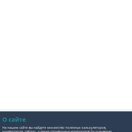
О сайте
На нашем сайте вы найдете множество полезных калькуляторов,
конвертеров, таблиц, а также справочных материалов по основным