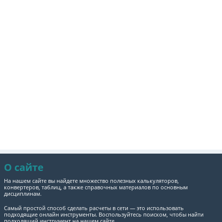
О сайте
На нашем сайте вы найдете множество полезных калькуляторов,
конвертеров, таблиц, а также справочных материалов по основным
дисциплинам.
Самый простой способ сделать расчеты в сети — это использовать
подходящие онлайн инструменты. Воспользуйтесь поиском, чтобы найти
подходящий инструмент на нашем сайте.