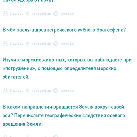
5 класс
география
простая
В чём заслуга древнегреческого учёного Эратосфена?
5 класс
география
простая
Изучите морских животных, которых вы наблюдаете при
«погружении», с помощью определителя морских
обитателей.
5 класс
география
простая
В каком направлении вращается Земля вокруг своей
оси? Перечислите географические следствия осевого
вращения Земли.