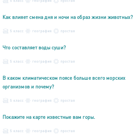
5 класс
география
простая
Как влияет смена дня и ночи на образ жизни животных?
5 класс
география
простая
Что составляет воды суши?
5 класс
география
простая
В каком климатическом поясе больше всего морских
организмов и почему?
5 класс
география
простая
Покажите на карте известные вам горы.
5 класс
география
простая