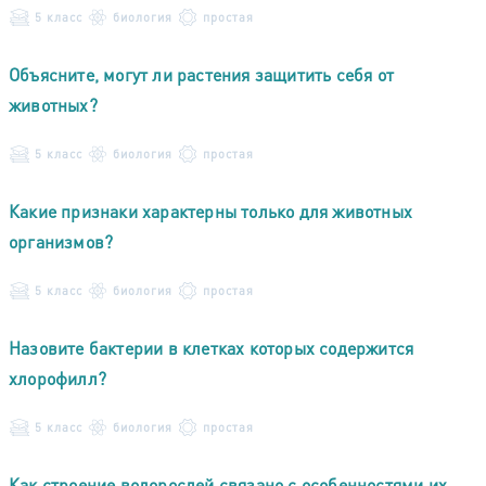
5 класс
биология
простая
Объясните, могут ли растения защитить себя от
животных?
5 класс
биология
простая
Какие признаки характерны только для животных
организмов?
5 класс
биология
простая
Назовите бактерии в клетках которых содержится
хлорофилл?
5 класс
биология
простая
Как строение водорослей связано с особенностями их