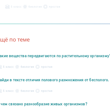
5 класс
биология
простая
Ещё по теме
акие вещества передвигаются по растительному организму
5 класс
биология
простая
айди в тексте отличия полового размножения от бесполого.
5 класс
биология
простая
 чем связано разнообразие живых организмов?