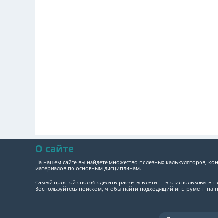
О сайте
На нашем сайте вы найдете множество полезных калькуляторов, кон
материалов по основным дисциплинам.
Самый простой способ сделать расчеты в сети — это использовать 
Воспользуйтесь поиском, чтобы найти подходящий инструмент на н