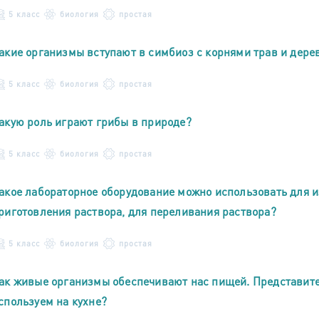
5 класс
биология
простая
акие организмы вступают в симбиоз с корнями трав и дере
5 класс
биология
простая
акую роль играют грибы в природе?
5 класс
биология
простая
акое лабораторное оборудование можно использовать для 
риготовления раствора, для переливания раствора?
5 класс
биология
простая
ак живые организмы обеспечивают нас пищей. Представит
спользуем на кухне?