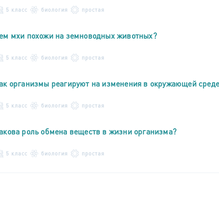
5 класс
биология
простая
ем мхи похожи на земноводных животных?
5 класс
биология
простая
ак организмы реагируют на изменения в окружающей сред
5 класс
биология
простая
акова роль обмена веществ в жизни организма?
5 класс
биология
простая