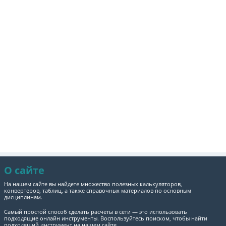
О сайте
На нашем сайте вы найдете множество полезных калькуляторов,
конвертеров, таблиц, а также справочных материалов по основным
дисциплинам.
Самый простой способ сделать расчеты в сети — это использовать
подходящие онлайн инструменты. Воспользуйтесь поиском, чтобы найти
подходящий инструмент на нашем сайте.