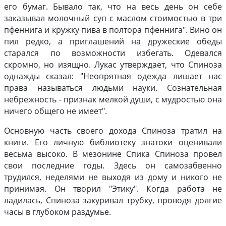
его бумаг. Бывало так, что на весь день он себе
заказывал молочный суп с маслом стоимостью в три
пфеннига и кружку пива в полтора пфеннига". Вино он
пил редко, а приглашений на дружеские обеды
старался по возможности избегать. Одевался
скромно, но изящно. Лукас утверждает, что Спиноза
однажды сказал: "Неопрятная одежда лишает нас
права называться людьми науки. Сознательная
небрежность - признак мелкой души, с мудростью она
ничего общего не имеет".
Основную часть своего дохода Спиноза тратил на
книги. Его личную библиотеку знатоки оценивали
весьма высоко. В мезонине Спика Спиноза провел
свои последние годы. Здесь он самозабвенно
трудился, неделями не выходя из дому и никого не
принимая. Он творил "Этику". Когда работа не
ладилась, Спиноза закуривал трубку, проводя долгие
часы в глубоком раздумье.