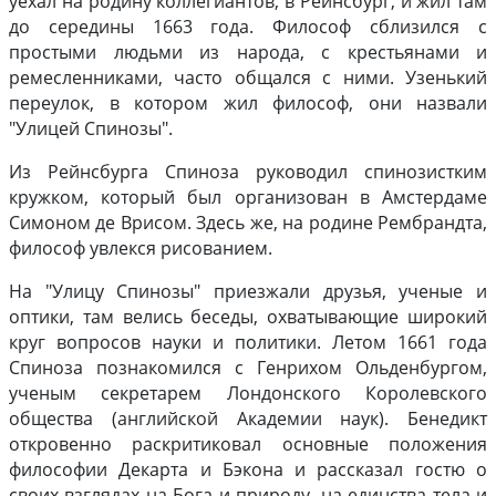
уехал на родину коллегиантов, в Рейнсбург, и жил там
до середины 1663 года. Философ сблизился с
простыми людьми из народа, с крестьянами и
ремесленниками, часто общался с ними. Узенький
переулок, в котором жил философ, они назвали
"Улицей Спинозы".
Из Рейнсбурга Спиноза руководил спинозистким
кружком, который был организован в Амстердаме
Симоном де Врисом. Здесь же, на родине Рембрандта,
философ увлекся рисованием.
На "Улицу Спинозы" приезжали друзья, ученые и
оптики, там велись беседы, охватывающие широкий
круг вопросов науки и политики. Летом 1661 года
Спиноза познакомился с Генрихом Ольденбургом,
ученым секретарем Лондонского Королевского
общества (английской Академии наук). Бенедикт
откровенно раскритиковал основные положения
философии Декарта и Бэкона и рассказал гостю о
своих взглядах на Бога и природу, на единства тела и