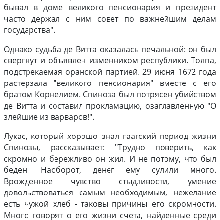
бывал в доме великого пенсионария и президент
часто держал с ним совет по важнейшим делам
государства".
Однако судьба де Витта оказалась печальной: он был
свергнут и объявлен изменником республики. Толпа,
подстрекаемая оранской партией, 29 июня 1672 года
растерзала "великого пенсионария" вместе с его
братом Корнелием. Спиноза был потрясен убийством
де Витта и составил прокламацию, озаглавленную "О
злейшие из варваров!".
Лукас, который хорошо знал гаагский период жизни
Спинозы, рассказывает: "Трудно поверить, как
скромно и бережливо он жил. И не потому, что был
беден. Наоборот, денег ему сулили много.
Врожденное чувство стыдливости, умение
довольствоваться самым необходимым, нежелание
есть чужой хлеб - таковы причины его скромности.
Много говорят о его жизни счета, найденные среди