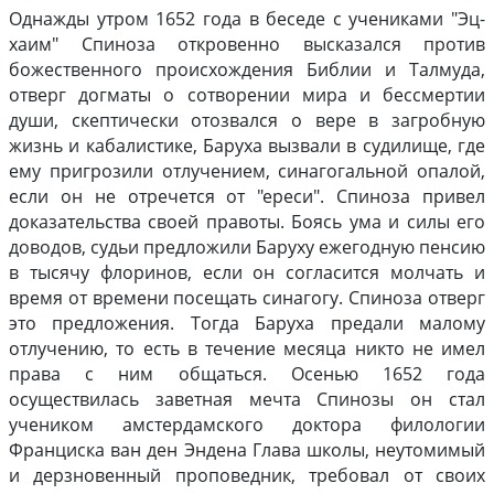
Однажды утром 1652 года в беседе с учениками "Эц-
хаим" Спиноза откровенно высказался против
божественного происхождения Библии и Талмуда,
отверг догматы о сотворении мира и бессмертии
души, скептически отозвался о вере в загробную
жизнь и кабалистике, Баруха вызвали в судилище, где
ему пригрозили отлучением, синагогальной опалой,
если он не отречется от "ереси". Спиноза привел
доказательства своей правоты. Боясь ума и силы его
доводов, судьи предложили Баруху ежегодную пенсию
в тысячу флоринов, если он согласится молчать и
время от времени посещать синагогу. Спиноза отверг
это предложения. Тогда Баруха предали малому
отлучению, то есть в течение месяца никто не имел
права с ним общаться. Осенью 1652 года
осуществилась заветная мечта Спинозы он стал
учеником амстердамского доктора филологии
Франциска ван ден Эндена Глава школы, неутомимый
и дерзновенный проповедник, требовал от своих