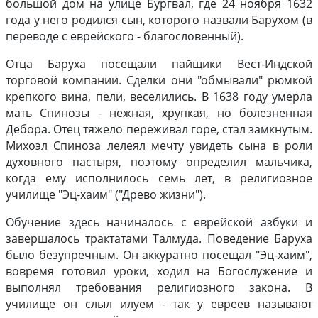
большой дом на улице Бургвал, где 24 ноября 1632
года у него родился сын, которого назвали Барухом (в
переводе с еврейского - благословенный).
Отца Баруха посещали пайщики Вест-Индской
торговой компании. Сделки они "обмывали" рюмкой
крепкого вина, пели, веселились. В 1638 году умерла
мать Спинозы - нежная, хрупкая, но болезненная
Дебора. Отец тяжело переживал горе, стал замкнутым.
Михоэл Спиноза лелеял мечту увидеть сына в роли
духовного пастыря, поэтому определил мальчика,
когда ему исполнилось семь лет, в религиозное
училище "Эц-хаим" ("Древо жизни").
Обучение здесь начиналось с еврейской азбуки и
завершалось трактатами Талмуда. Поведение Баруха
было безупречным. Он аккуратно посещал "Эц-хаим",
вовремя готовил уроки, ходил на Богослужение и
выполнял требования религиозного закона. В
училище он слыл илуем - так у евреев называют