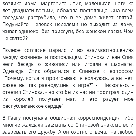
Хозяйка дома, Маргарита Спик, маленькая шатенка
лет двадцати восьми, обожала постояльца. Она всем
соседкам раструбила, что в ее доме живет святой.
Подумайте, человек неделями не выходит из дому,
живет одиноко, без прислуги, без женской ласки. Чем
не святой?
Полное согласие царило и во взаимоотношениях
между хозяином и постояльцем. Спиноза и ван Спик
вели беседы о живописи или играли в шахматы.
Однажды Спик обратился к Спинозе с вопросом
"Почему, когда я проигрываю, я волнуюсь, а вы нет,
разве вы так равнодушны к игре?" - "Нисколько, -
ответил Спиноза, - но кто бы из нас ни проиграл, один
из королей получает мат, и это радует мое
республиканское сердце".
В Гаагу поступала обширная корреспонденция, ибо
многие жаждали завязать со Спинозой знакомство и
завоевать его дружбу. А он охотно отвечал на любое