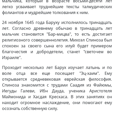
мальчика, который в возрасте восьми-десяти лет
легко усваивает труднейшие тексты талмудических
фолиантов и мудрейшие толкования к ним.
24 ноября 1645 года Баруху исполнилось тринадцать
лет. Согласно древнему обычаю в тринадцать лет
мальчик становится "Бар-мицва", то есть достигает
религиозного совершеннолетия. Михоэл Спиноза был
спокоен за своего сына его илуй будет примером
благочестия и добродетели, станет "светочем во
Израиле".
Проходит несколько лет Барух изучает латынь и по
воле отца все еще посещает "Эц-хаим". Ему
открывается средневековая еврейская философия.
Спиноза знакомится с трудами Саадия из Файюмы,
Иегуды Галеви, Ибн Дауда, ученика Аристотеля
Маймонида и Хасдая Крескаса. В этих занятиях он
находит огромное наслаждение, они помогают ему
осознать собственную силу.