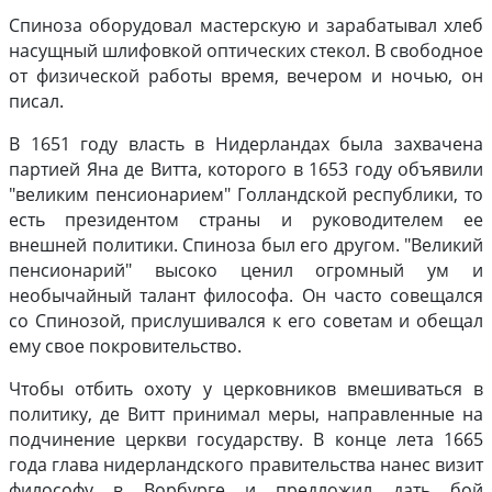
Спиноза оборудовал мастерскую и зарабатывал хлеб
насущный шлифовкой оптических стекол. В свободное
от физической работы время, вечером и ночью, он
писал.
В 1651 году власть в Нидерландах была захвачена
партией Яна де Витта, которого в 1653 году объявили
"великим пенсионарием" Голландской республики, то
есть президентом страны и руководителем ее
внешней политики. Спиноза был его другом. "Великий
пенсионарий" высоко ценил огромный ум и
необычайный талант философа. Он часто совещался
со Спинозой, прислушивался к его советам и обещал
ему свое покровительство.
Чтобы отбить охоту у церковников вмешиваться в
политику, де Витт принимал меры, направленные на
подчинение церкви государству. В конце лета 1665
года глава нидерландского правительства нанес визит
философу в Ворбурге и предложил дать бой