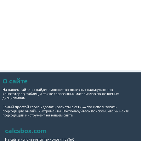
О сайте
На нашем сайте вы найдете множество полезных калькуляторов,
конвертеров, таблиц, а также справочных материалов по основным
дисциплинам.
Самый простой способ сделать расчеты в сети — это использовать
подходящие онлайн инструменты. Воспользуйтесь поиском, чтобы найти
подходящий инструмент на нашем сайте.
calcsbox.com
На сайте используется технология LaTeX.