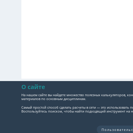
О сайте
На нашем сайте вы найдете множество полезных калькуляторов, кон
материалов по основным дисциплинам.
Самый простой способ сделать расчеты в сети — это использовать 
Воспользуйтесь поиском, чтобы найти подходящий инструмент на н
Пользователь