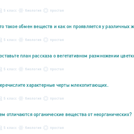
5 класс
биология
простая
то такое обмен веществ и как он проявляется у различных 
5 класс
биология
простая
оставьте план рассказа о вегетативном размножении цветк
5 класс
биология
простая
еречислите характерные черты млекопитающих.
5 класс
биология
простая
ем отличаются органические вещества от неорганических?
5 класс
биология
простая