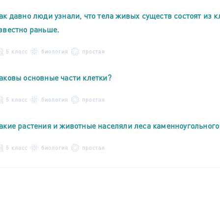
ак давно люди узнали, что тела живых существ состоят из к
звестно раньше.
5 класс
биология
простая
аковы основные части клетки?
5 класс
биология
простая
акие растения и животные населяли леса каменноугольного
5 класс
биология
простая