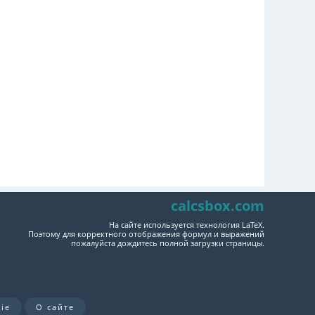
calcsbox.com
На сайте используется технология LaTeX.
Поэтому для корректного отображения формул и выражений
пожалуйста дождитесь полной загрузки страницы.
ie
О сайте