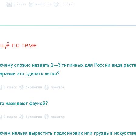
5 класс
биология
простая
Ещё по теме
очему сложно назвать 2—3 типичных для России вида раст
вразии это сделать легко?
5 класс
биология
простая
то называют фауной?
5 класс
биология
простая
очем нельзя вырастить подосиновик или груздь в искусств