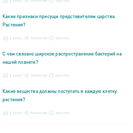
5 класс
биология
простая
Какие признаки присущи представителям царства
Растения?
5 класс
биология
простая
С чем связано широкое распространение бактерий на
нашей планете?
5 класс
биология
простая
Какие вещества должны поступать в каждую клетку
растения?
5 класс
биология
простая