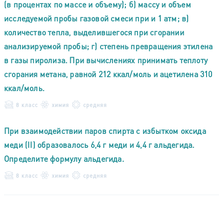
(в процентах по массе и объему); б) массу и объем
исследуемой пробы газовой смеси при и 1 атм; в)
количество тепла, выделившегося при сгорании
анализируемой пробы; г) степень превращения этилена
в газы пиролиза. При вычислениях принимать теплоту
сгорания метана, равной 212 ккал/моль и ацетилена 310
ккал/моль.
8 класс
химия
средняя
При взаимодействии паров спирта с избытком оксида
меди (II) образовалось 6,4 г меди и 4,4 г альдегида.
Определите формулу альдегида.
8 класс
химия
средняя