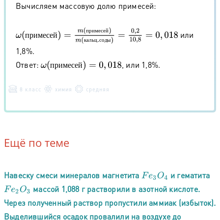
Вычисляем массовую долю примесей:
ω
(
п
р
и
м
е
с
е
й
)
=
m
(
п
р
и
м
е
с
е
й
)
m
(
к
а
л
ь
ц
.
с
о
д
ы
)
=
0
,
2
10
,
8
=
0
,
018
п
р
и
м
е
с
е
й
или
п
р
и
м
е
с
е
й
к
а
л
ь
ц
с
о
д
ы
1,8%.
Ответ:
, или 1,8%.
ω
(
п
р
и
м
е
с
е
й
)
=
0
,
018
п
р
и
м
е
с
е
й
8 класс
химия
средняя
Ещё по теме
Навеску смеси минералов магнетита
и гематита
F
e
3
O
4
массой 1,088 г растворили в азотной кислоте.
F
e
2
O
3
Через полученный раствор пропустили аммиак (избыток).
Выделившийся осадок провалили на воздухе до