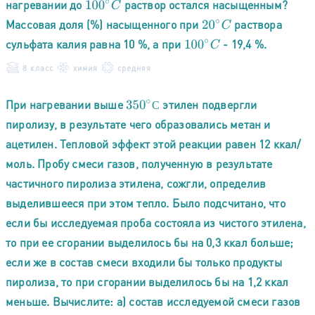
нагревании до
раствор остался насыщенным?
100
∘
C
Массовая доля (%) насыщенного при
раствора
20
∘
C
сульфата калия равна 10 %, а при
- 19,4 %.
100
∘
C
8 класс
химия
средняя
При нагревании выше
этилен подвергли
350
∘
С
С
пиролизу, в результате чего образовались метан и
ацетилен. Тепловой эффект этой реакции равен 12 ккал/
моль. Пробу смеси газов, полученную в результате
частичного пиролиза этилена, сожгли, определив
выделившееся при этом тепло. Было подсчитано, что
если бы исследуемая проба состояла из чистого этилена,
то при ее сгорании выделилось бы на 0,3 ккал больше;
если же в состав смеси входили бы только продукты
пиролиза, то при сгорании выделилось бы на 1,2 ккал
меньше. Вычислите: а) состав исследуемой смеси газов