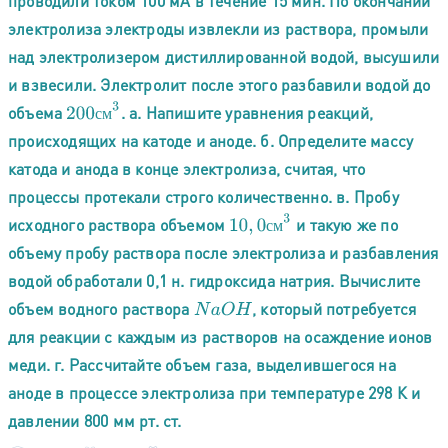
проводили током 100 мА в течение 15 мин. По окончании
электролиза электроды извлекли из раствора, промыли
над электролизером дистиллированной водой, высушили
и взвесили. Электролит после этого разбавили водой до
200
с
м
3
объема
. а. Напишите уравнения реакций,
с
м
происходящих на катоде и аноде. б. Определите массу
катода и анода в конце электролиза, считая, что
процессы протекали строго количественно. в. Пробу
10
,
0
с
м
3
исходного раствора объемом
и такую же по
с
м
объему пробу раствора после электролиза и разбавления
водой обработали 0,1 н. гидроксида натрия. Вычислите
объем водного раствора
, который потребуется
N
a
O
H
для реакции с каждым из растворов на осаждение ионов
меди. г. Рассчитайте объем газа, выделившегося на
аноде в процессе электролиза при температуре 298 К и
давлении 800 мм рт. ст.