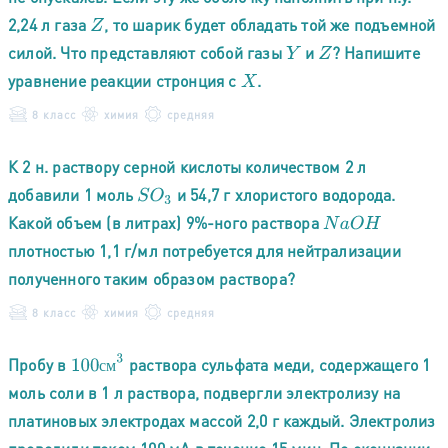
2,24 л газа
, то шарик будет обладать той же подъемной
Z
силой. Что представляют собой газы
и
? Напишите
Y
Z
уравнение реакции стронция с
.
X
8 класс
химия
средняя
К 2 н. раствору серной кислоты количеством 2 л
добавили 1 моль
и 54,7 г хлористого водорода.
S
O
3
Какой объем (в литрах) 9%-ного раствора
N
a
O
H
плотностью 1,1 г/мл потребуется для нейтрализации
полученного таким образом раствора?
8 класс
химия
средняя
100
с
м
3
Пробу в
раствора сульфата меди, содержащего 1
с
м
моль соли в 1 л раствора, подвергли электролизу на
платиновых электродах массой 2,0 г каждый. Электролиз