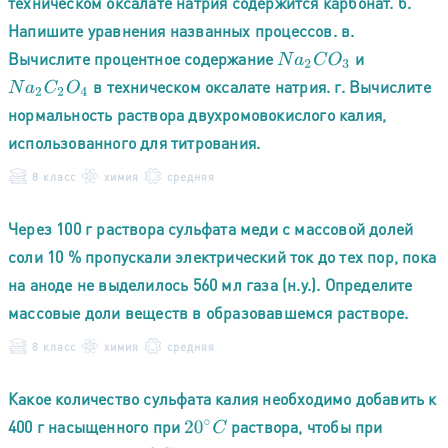
техническом оксалате натрия содержится карбонат. б.
Напишите уравнения названных процессов. в.
Вычислите процентное содержание
и
N
a
2
C
O
3
в техническом оксалате натрия. г. Вычислите
N
a
2
C
2
O
4
нормальность раствора двухромовокислого калия,
использованного для титрования.
8 класс
химия
средняя
Через 100 г раствора сульфата меди с массовой долей
соли 10 % пропускали электрический ток до тех пор, пока
на аноде не выделилось 560 мл газа (н.у.). Определите
массовые доли веществ в образовавшемся растворе.
8 класс
химия
средняя
Какое количество сульфата калия необходимо добавить к
400 г насыщенного при
раствора, чтобы при
20
∘
C