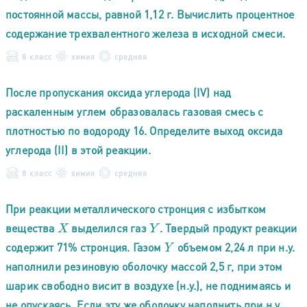
постоянной массы, равной 1,12 г. Вычислить процентное
содержание трехвалентного железа в исходной смеси.
8 класс
химия
средняя
После пропускания оксида углерода (IV) над
раскаленным углем образовалась газовая смесь с
плотностью по водороду 16. Определите выход оксида
углерода (II) в этой реакции.
8 класс
химия
средняя
При реакции металлического стронция с избытком
вещества
выделился газ
. Твердый продукт реакции
X
Y
содержит 71% стронция. Газом
объемом 2,24 л при н.у.
Y
наполнили резиновую оболочку массой 2,5 г, при этом
шарик свободно висит в воздухе (н.у.), не поднимаясь и
не опускаясь. Если эту же оболочку наполнить при н.у.