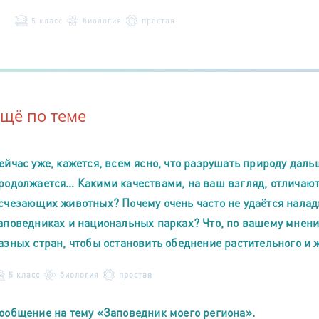
5 класс
биология
простая
Ещё по теме
ейчас уже, кажется, всем ясно, что разрушать природу дал
родолжается… Какими качествами, на ваш взгляд, отличаю
счезающих животных? Почему очень часто не удаётся налад
аповедниках и национальных парках? Что, по вашему мнен
азных стран, чтобы остановить обеднение растительного и 
5 класс
биология
простая
ообщение на тему «Заповедник моего региона».