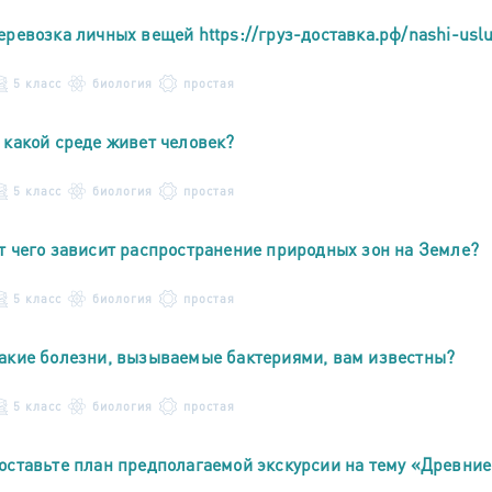
еревозка личных вещей
https://груз-доставка.рф/nashi-uslu
5 класс
биология
простая
 какой среде живет человек?
5 класс
биология
простая
т чего зависит распространение природных зон на Земле?
5 класс
биология
простая
акие болезни, вызываемые бактериями, вам известны?
5 класс
биология
простая
оставьте план предполагаемой экскурсии на тему «Древние