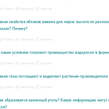
5 класс
биология
простая
акие свойства облаков важнее для науки: высота их распол
казок? Почему?
5 класс
биология
простая
 каких условиях получают преимущество водоросли в форм
5 класс
биология
простая
акие газы поглощают и выделяют растения-производители 
5 класс
биология
простая
ак образовался каменный уголь? Какую информацию могут п
гля?