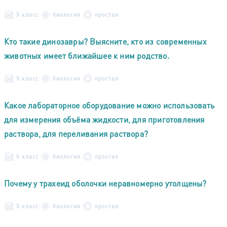
5 класс
биология
простая
Кто такие динозавры? Выясните, кто из современных
животных имеет ближайшее к ним родство.
5 класс
биология
простая
Какое лабораторное оборудование можно использовать
для измерения объёма жидкости, для приготовления
раствора, для переливания раствора?
5 класс
биология
простая
Почему у трахеид оболочки неравномерно утолщены?
5 класс
биология
простая