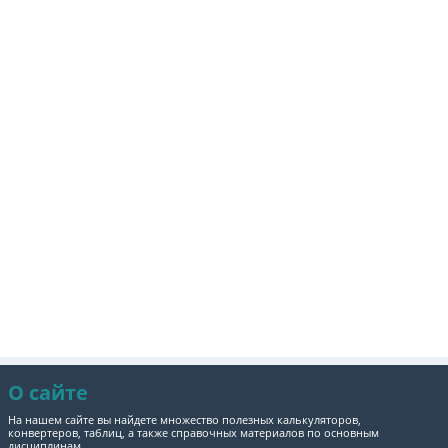
О сайте
На нашем сайте вы найдете множество полезных калькуляторов,
конвертеров, таблиц, а также справочных материалов по основным
дисциплинам.