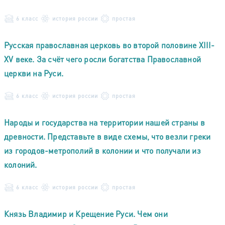
6 класс
история россии
простая
Русская православная церковь во второй половине XIII-
XV веке. За счёт чего росли богатства Православной
церкви на Руси.
6 класс
история россии
простая
Народы и государства на территории нашей страны в
древности. Представьте в виде схемы, что везли греки
из городов-метрополий в колонии и что получали из
колоний.
6 класс
история россии
простая
Князь Владимир и Крещение Руси. Чем они