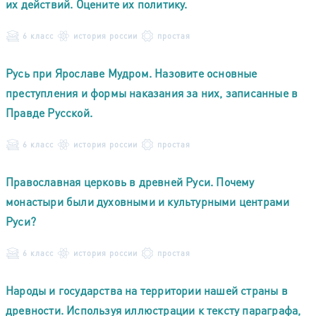
их действий. Оцените их политику.
6 класс
история россии
простая
Русь при Ярославе Мудром. Назовите основные
преступления и формы наказания за них, записанные в
Правде Русской.
6 класс
история россии
простая
Православная церковь в древней Руси. Почему
монастыри были духовными и культурными центрами
Руси?
6 класс
история россии
простая
Народы и государства на территории нашей страны в
древности. Используя иллюстрации к тексту параграфа,