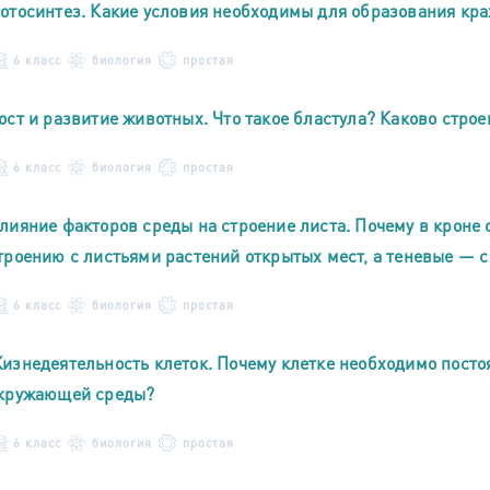
отосинтез. Какие условия необходимы для образования кра
6 класс
биология
простая
ост и развитие животных. Что такое бластула? Каково стро
6 класс
биология
простая
лияние факторов среды на строение листа. Почему в кроне 
троению с листьями растений открытых мест, а теневые — 
6 класс
биология
простая
изнедеятельность клеток. Почему клетке необходимо посто
кружающей среды?
6 класс
биология
простая