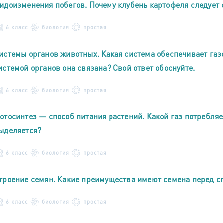
идоизменения побегов. Почему клубень картофеля следует 
6 класс
биология
простая
истемы органов животных. Какая система обеспечивает газ
истемой органов она связана? Свой ответ обоснуйте.
6 класс
биология
простая
отосинтез — способ питания растений. Какой газ потребляе
ыделяется?
6 класс
биология
простая
троение семян. Какие преимущества имеют семена перед с
6 класс
биология
простая