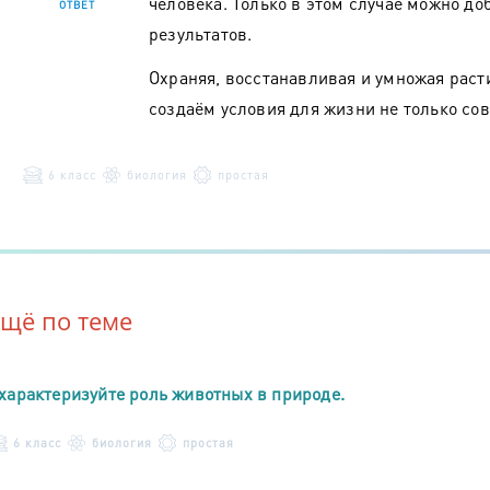
человека. Только в этом случае можно д
ОТВЕТ
результатов.
Охраняя, восстанавливая и умножая рас
создаём условия для жизни не только со
6 класс
биология
простая
Ещё по теме
характеризуйте роль животных в природе.
6 класс
биология
простая