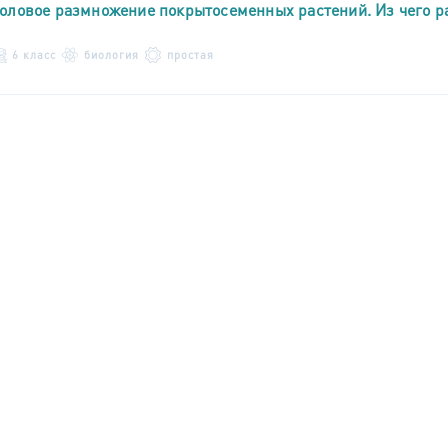
оловое размножение покрытосеменных растений. Из чего р
6 класс
биология
простая