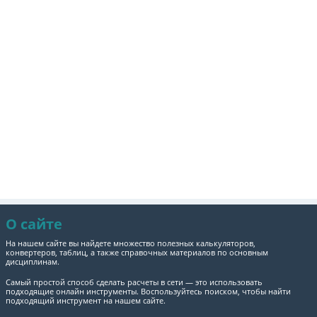
О сайте
На нашем сайте вы найдете множество полезных калькуляторов,
конвертеров, таблиц, а также справочных материалов по основным
дисциплинам.
Самый простой способ сделать расчеты в сети — это использовать
подходящие онлайн инструменты. Воспользуйтесь поиском, чтобы найти
подходящий инструмент на нашем сайте.