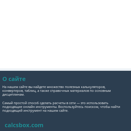
О сайте
На нашем сайте вы найдете множество полезных калькуляторов,
конвертеров, таблиц, а также справочных материалов по основным
дисциплинам.
Самый простой способ сделать расчеты в сети — это использовать
подходящие онлайн инструменты. Воспользуйтесь поиском, чтобы найти
подходящий инструмент на нашем сайте.
calcsbox.com