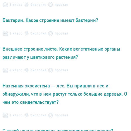
6 класс
биология
простая
Бактерии. Какое строение имеют бактерии?
6 класс
биология
простая
Внешнее строение листа. Какие вегетативные органы
различают у цветкового растения?
6 класс
биология
простая
Наземная экосистема — лес. Вы пришли в лес и
обнаружили, что в нем растут только большие деревья. О
чем это свидетельствует?
6 класс
биология
простая
С какой целью проводят искусственное опыление?