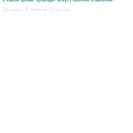
6 класс
биология
простая