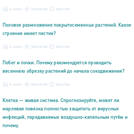
6 класс
биология
простая
Половое размножение покрытосеменных растений. Какое
строение имеет пестик?
6 класс
биология
простая
Побег и почки. Почему рекомендуется проводить
весеннюю обрезку растений до начала сокодвижения?
6 класс
биология
простая
Клетка — живая система. Спрогнозируйте, может ли
марлевая повязка полностью защитить от вирусных
инфекций, передаваемых воздушно-капельным путём и
почему.