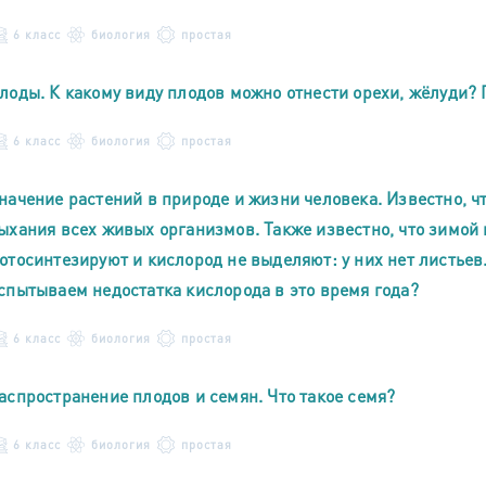
6 класс
биология
простая
лоды. К какому виду плодов можно отнести орехи, жёлуди?
6 класс
биология
простая
начение растений в природе и жизни человека. Известно, ч
ыхания всех живых организмов. Также известно, что зимой
отосинтезируют и кислород не выделяют: у них нет листьев.
спытываем недостатка кислорода в это время года?
6 класс
биология
простая
аспространение плодов и семян. Что такое семя?
6 класс
биология
простая