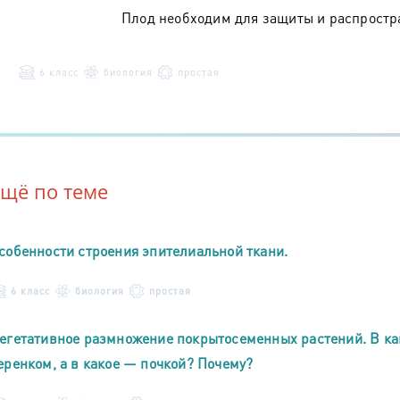
Плод необходим для защиты и распростр
6 класс
биология
простая
Ещё по теме
собенности строения эпителиальной ткани.
6 класс
биология
простая
егетативное размножение покрытосеменных растений. В ка
еренком, а в какое — почкой? Почему?