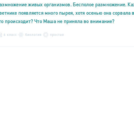
азмножение живых организмов. Бесполое размножение. Кажд
ветнике появляется много пырея, хотя осенью она сорвала 
то происходит? Что Маша не приняла во внимание?
6 класс
биология
простая