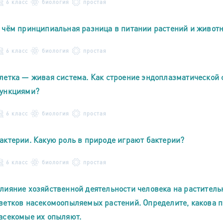
6 класс
биология
простая
 чём принципиальная разница в питании растений и живот
6 класс
биология
простая
летка — живая система. Как строение эндоплазматической
ункциями?
6 класс
биология
простая
актерии. Какую роль в природе играют бактерии?
6 класс
биология
простая
лияние хозяйственной деятельности человека на раститель
ветков насекомоопыляемых растений. Определите, какова п
асекомые их опыляют.