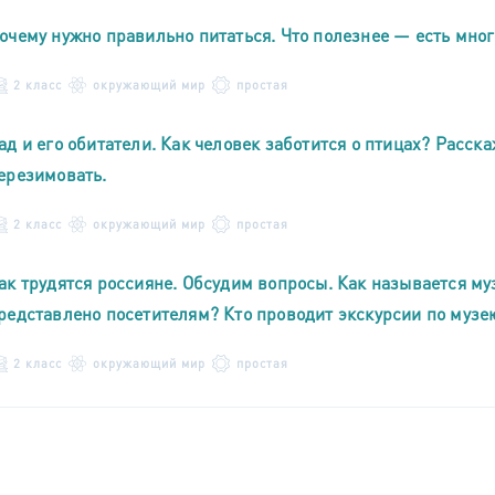
очему нужно правильно питаться. Что полезнее — есть мног
2 класс
окружающий мир
простая
ад и его обитатели. Как человек заботится о птицах? Расск
ерезимовать.
2 класс
окружающий мир
простая
ак трудятся россияне. Обсудим вопросы. Как называется му
редставлено посетителям? Кто проводит экскурсии по музе
2 класс
окружающий мир
простая