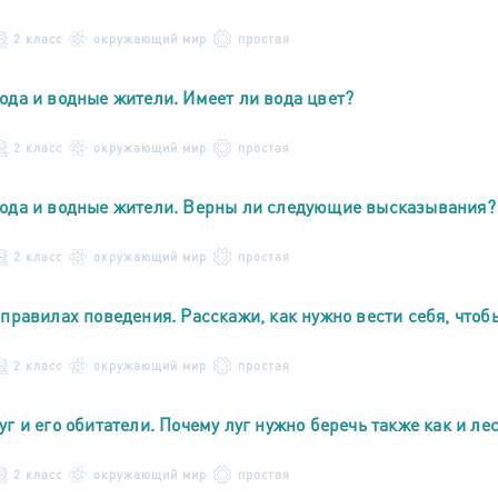
2 класс
окружающий мир
простая
ода и водные жители. Имеет ли вода цвет?
2 класс
окружающий мир
простая
ода и водные жители. Верны ли следующие высказывания?
2 класс
окружающий мир
простая
 правилах поведения. Расскажи, как нужно вести себя, чтоб
2 класс
окружающий мир
простая
уг и его обитатели. Почему луг нужно беречь также как и лес
2 класс
окружающий мир
простая