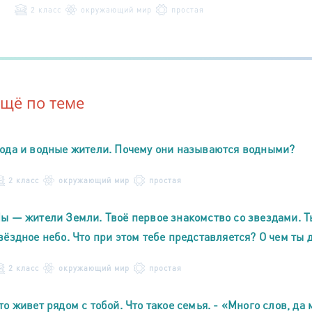
2 класс
окружающий мир
простая
Ещё по теме
ода и водные жители. Почему они называются водными?
2 класс
окружающий мир
простая
ы — жители Земли. Твоё первое знакомство со звездами. Т
вёздное небо. Что при этом тебе представляется? О чем ты
2 класс
окружающий мир
простая
то живет рядом с тобой. Что такое семья. - «Много слов, да