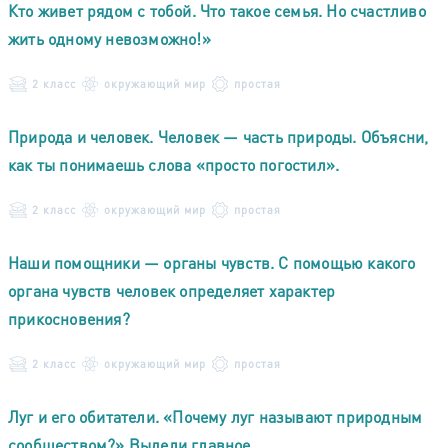
Кто живет рядом с тобой. Что такое семья. Но счастливо
жить одному невозможно!»
2 класс
окружающий мир
простая
Природа и человек. Человек — часть природы. Объясни,
как ты понимаешь слова «просто погостил».
2 класс
окружающий мир
простая
Наши помощники — органы чувств. С помощью какого
органа чувств человек определяет характер
прикосновения?
2 класс
окружающий мир
простая
Луг и его обитатели. «Почему луг называют природным
сообществом?» Выдели главное.