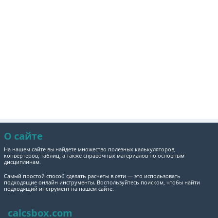
О сайте
На нашем сайте вы найдете множество полезных калькуляторов,
конвертеров, таблиц, а также справочных материалов по основным
дисциплинам.
Самый простой способ сделать расчеты в сети — это использовать
подходящие онлайн инструменты. Воспользуйтесь поиском, чтобы найти
подходящий инструмент на нашем сайте.
calcsbox.com