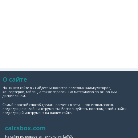
О сайте
На нашем сайте вы найдете множество полезных калькуляторов,
конвертеров, таблиц, а также справочных материалов по основным
дисциплинам.
Самый простой способ сделать расчеты в сети — это использовать
подходящие онлайн инструменты. Воспользуйтесь поиском, чтобы найти
подходящий инструмент на нашем сайте.
calcsbox.com
На сайте используется технология LaTeX.