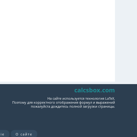
calcsbox.com
На сайте используется технология LaTeX.
Поэтому для корректного отображения формул и выражений
пожалуйста дождитесь полной загрузки страницы.
ie
О сайте