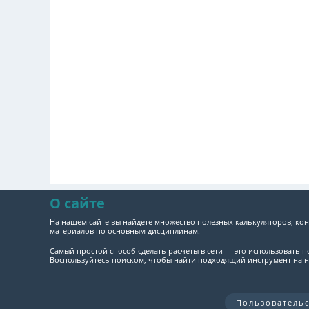
О сайте
На нашем сайте вы найдете множество полезных калькуляторов, кон
материалов по основным дисциплинам.
Самый простой способ сделать расчеты в сети — это использовать 
Воспользуйтесь поиском, чтобы найти подходящий инструмент на н
Пользователь