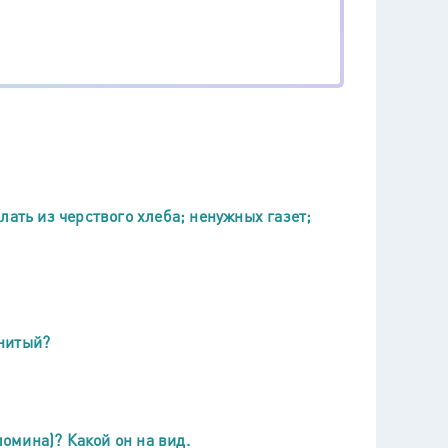
лать из черствого хлеба; ненужных газет;
енитый?
ломина)? Какой он на вид.