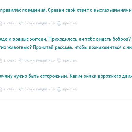
 правилах поведения. Сравни свой ответ с высказываниями
2 класс
окружающий мир
простая
ода и водные жители. Приходилось ли тебе видеть бобров?
тих животных? Прочитай рассказ, чтобы познакомиться с н
2 класс
окружающий мир
простая
очему нужно быть осторожным. Какие знаки дорожного дви
2 класс
окружающий мир
простая