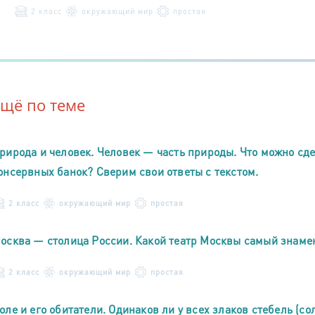
2 класс
окружающий мир
простая
Ещё по теме
рирода и человек. Человек — часть природы. Что можно сде
онсервных банок? Сверим свои ответы с текстом.
2 класс
окружающий мир
простая
осква — столица России. Какой театр Москвы самый знам
2 класс
окружающий мир
простая
оле и его обитатели. Одинаков ли у всех злаков стебель (со