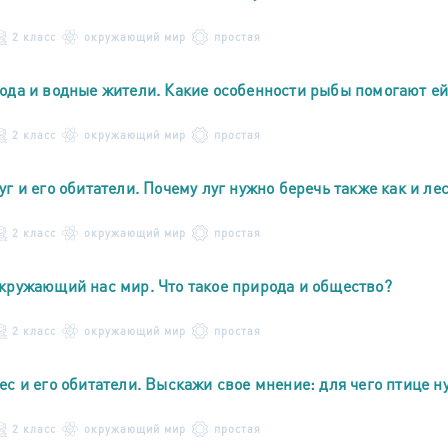
2 класс
окружающий мир
простая
ода и водные жители. Какие особенности рыбы помогают ей
2 класс
окружающий мир
простая
уг и его обитатели. Почему луг нужно беречь также как и лес
2 класс
окружающий мир
простая
кружающий нас мир. Что такое природа и общество?
2 класс
окружающий мир
простая
ес и его обитатели. Выскажи свое мнение: для чего птице 
2 класс
окружающий мир
простая