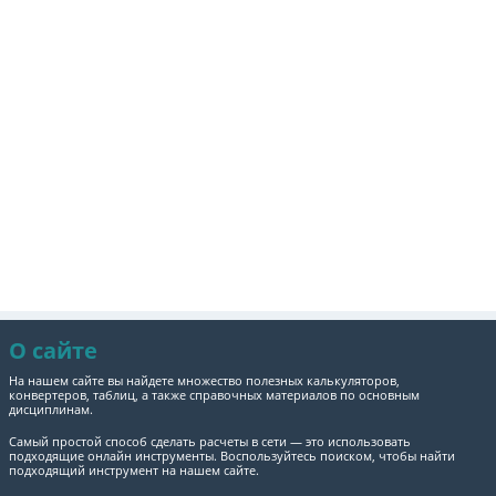
О сайте
На нашем сайте вы найдете множество полезных калькуляторов,
конвертеров, таблиц, а также справочных материалов по основным
дисциплинам.
Самый простой способ сделать расчеты в сети — это использовать
подходящие онлайн инструменты. Воспользуйтесь поиском, чтобы найти
подходящий инструмент на нашем сайте.