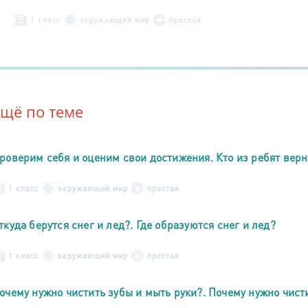
1 класс
окружающий мир
простая
Ещё по теме
роверим себя и оценим свои достижения. Кто из ребят верн
1 класс
окружающий мир
простая
ткуда берутся снег и лед?. Где образуются снег и лед?
1 класс
окружающий мир
простая
очему нужно чистить зубы и мыть руки?. Почему нужно чист