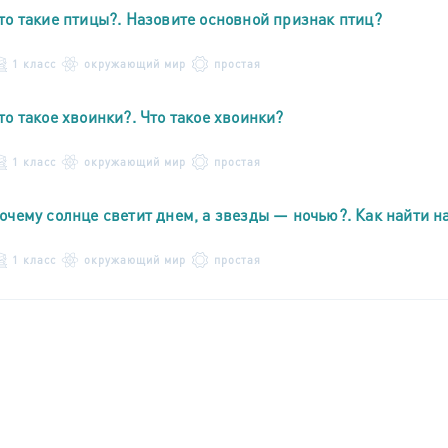
то такие птицы?. Назовите основной признак птиц?
1 класс
окружающий мир
простая
то такое хвоинки?. Что такое хвоинки?
1 класс
окружающий мир
простая
очему солнце светит днем, а звезды — ночью?. Как найти н
1 класс
окружающий мир
простая