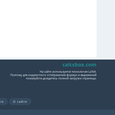
calcsbox.com
На сайте используется технология LaTeX.
Поэтому для корректного отображения формул и выражений
пожалуйста дождитесь полной загрузки страницы.
ie
О сайте