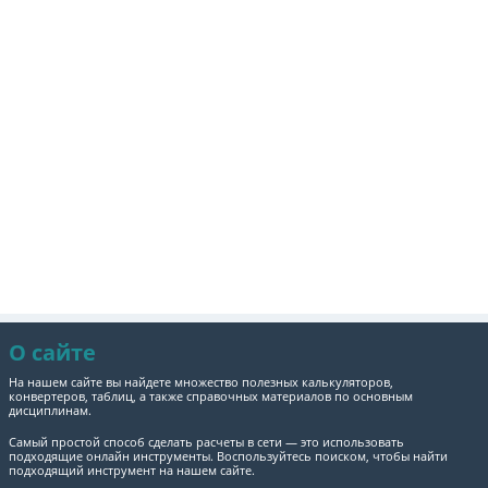
О сайте
На нашем сайте вы найдете множество полезных калькуляторов,
конвертеров, таблиц, а также справочных материалов по основным
дисциплинам.
Самый простой способ сделать расчеты в сети — это использовать
подходящие онлайн инструменты. Воспользуйтесь поиском, чтобы найти
подходящий инструмент на нашем сайте.