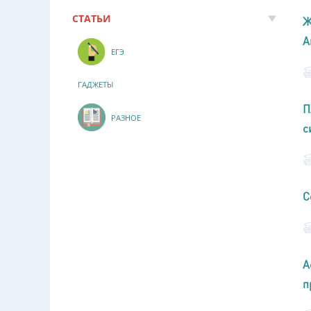
СТАТЬИ
Ж
А
ЕГЭ
ГАДЖЕТЫ
П
РАЗНОЕ
с
С
А
п