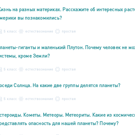
изнь на разных материках. Расскажите об интересных рас
мерики вы познакомились?
5 класс
естествознание
простая
ланеты-гиганты и маленький Плутон. Почему человек не мо
истемы, кроме Земли?
5 класс
естествознание
простая
оседи Солнца. На какие две группы делятся планеты?
5 класс
естествознание
простая
стероиды. Кометы. Метеоры. Метеориты. Какие из космическ
редставлять опасность для нашей планеты? Почему?