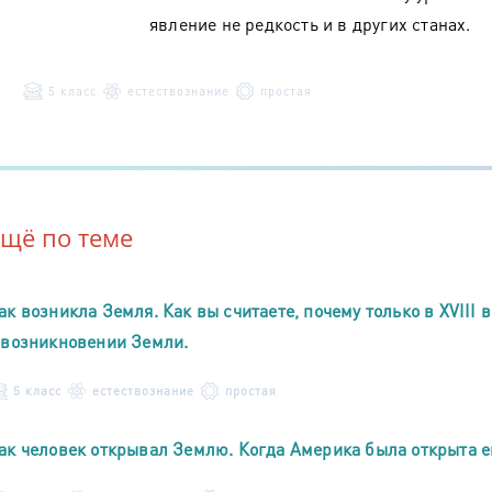
явление не редкость и в других станах.
5 класс
естествознание
простая
Ещё по теме
ак возникла Земля. Как вы считаете, почему только в XVIII
 возникновении Земли.
5 класс
естествознание
простая
ак человек открывал Землю. Когда Америка была открыта 