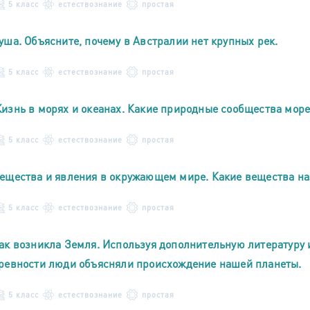
5 класс
естествознание
простая
уша. Объясните, почему в Австралии нет крупных рек.
5 класс
естествознание
простая
изнь в морях и океанах. Какие природные сообщества море
5 класс
естествознание
простая
ещества и явления в окружающем мире. Какие вещества н
5 класс
естествознание
простая
ак возникла Земля. Используя дополнительную литературу и
ревности люди объясняли происхождение нашей планеты.
5 класс
естествознание
простая