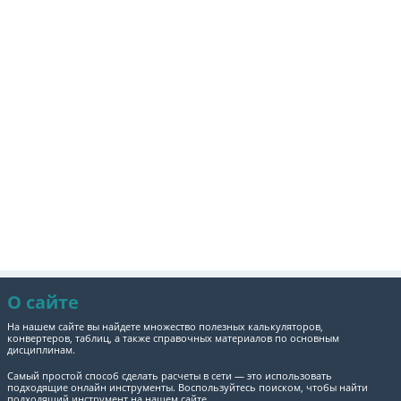
О сайте
На нашем сайте вы найдете множество полезных калькуляторов,
конвертеров, таблиц, а также справочных материалов по основным
дисциплинам.
Самый простой способ сделать расчеты в сети — это использовать
подходящие онлайн инструменты. Воспользуйтесь поиском, чтобы найти
подходящий инструмент на нашем сайте.