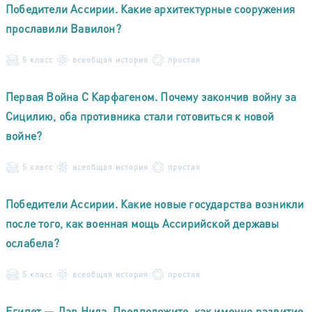
Победители Ассирии. Какие архитектурные сооружения
прославили Вавилон?
5 класс
всеобщая история
простая
Первая Война С Карфагеном. Почему закончив войну за
Сицилию, оба противника стали готовиться к новой
войне?
5 класс
всеобщая история
простая
Победители Ассирии. Какие новые государства возникли
после того, как военная мощь Ассирийской державы
ослабела?
5 класс
всеобщая история
простая
Египет — Дар Нила. Предположите, как именно развитие