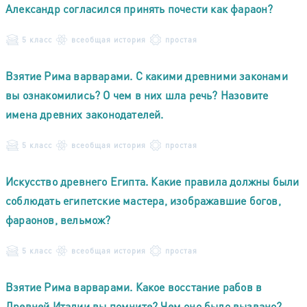
Александр согласился принять почести как фараон?
5 класс
всеобщая история
простая
Взятие Рима варварами. С какими древними законами
вы ознакомились? О чем в них шла речь? Назовите
имена древних законодателей.
5 класс
всеобщая история
простая
Искусство древнего Египта. Какие правила должны были
соблюдать египетские мастера, изображавшие богов,
фараонов, вельмож?
5 класс
всеобщая история
простая
Взятие Рима варварами. Какое восстание рабов в
Древней Италии вы помните? Чем оно было вызвано?