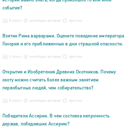
событие?
5 класс
всеобщая история
простая
Взятие Рима варварами. Оцените поведение императора
Гонория и его приближенных в дни страшной опасности.
5 класс
всеобщая история
простая
Открытия и Изобретения Древних Охотников. Почему
охоту можно считать более важным занятием
первобытных людей, чем собирательство?
5 класс
всеобщая история
простая
Победители Ассирии. В чем состояла непрочность
держав, победивших Ассирию?