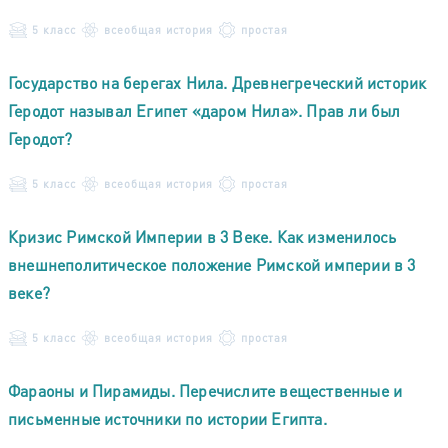
5 класс
всеобщая история
простая
Государство на берегах Нила. Древнегреческий историк
Геродот называл Египет «даром Нила». Прав ли был
Геродот?
5 класс
всеобщая история
простая
Кризис Римской Империи в 3 Веке. Как изменилось
внешнеполитическое положение Римской империи в 3
веке?
5 класс
всеобщая история
простая
Фараоны и Пирамиды. Перечислите вещественные и
письменные источники по истории Египта.