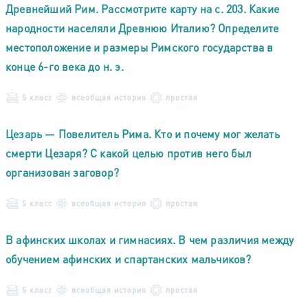
Древнейший Рим. Рассмотрите карту на с. 203. Какие
народности населяли Древнюю Италию? Определите
местоположение и размеры Римского государства в
конце 6-го века до н. э.
5 класс
всеобщая история
простая
Цезарь — Повелитель Рима. Кто и почему мог желать
смерти Цезаря? С какой целью против него был
организован заговор?
5 класс
всеобщая история
простая
В афинских школах и гимнасиях. В чем различия между
обучением афинских и спартанских мальчиков?
5 класс
всеобщая история
простая