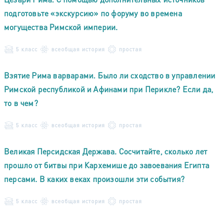
подготовьте «экскурсию» по форуму во времена
могущества Римской империи.
5 класс
всеобщая история
простая
Взятие Рима варварами. Было ли сходство в управлении
Римской республикой и Афинами при Перикле? Если да,
то в чем?
5 класс
всеобщая история
простая
Великая Персидская Держава. Сосчитайте, сколько лет
прошло от битвы при Кархемише до завоевания Египта
персами. В каких веках произошли эти события?
5 класс
всеобщая история
простая