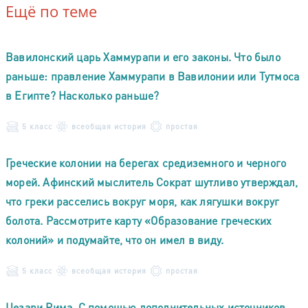
Ещё по теме
Вавилонский царь Хаммурапи и его законы. Что было
раньше: правление Хаммурапи в Вавилонии или Тутмоса
в Египте? Насколько раньше?
5 класс
всеобщая история
простая
Греческие колонии на берегах средиземного и черного
морей. Афинский мыслитель Сократ шутливо утверждал,
что греки расселись вокруг моря, как лягушки вокруг
болота. Рассмотрите карту «Образование греческих
колоний» и подумайте, что он имел в виду.
5 класс
всеобщая история
простая
Цезари Рима. С помощью дополнительных источников