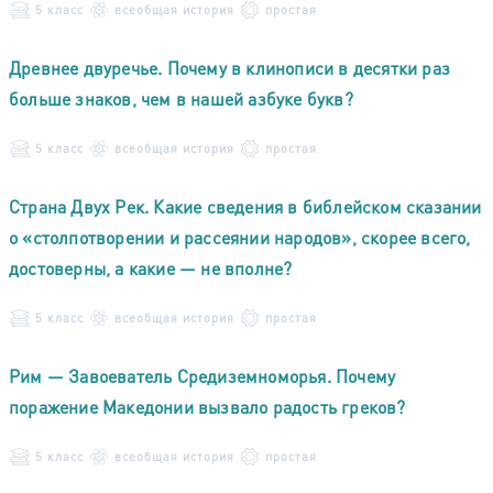
5 класс
всеобщая история
простая
Древнее двуречье. Почему в клинописи в десятки раз
больше знаков, чем в нашей азбуке букв?
5 класс
всеобщая история
простая
Страна Двух Рек. Какие сведения в библейском сказании
о «столпотворении и рассеянии народов», скорее всего,
достоверны, а какие — не вполне?
5 класс
всеобщая история
простая
Рим — Завоеватель Средиземноморья. Почему
поражение Македонии вызвало радость греков?
5 класс
всеобщая история
простая