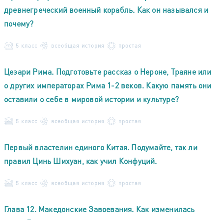
древнегреческий военный корабль. Как он назывался и
почему?
5 класс
всеобщая история
простая
Цезари Рима. Подготовьте рассказ о Нероне, Траяне или
о других императорах Рима 1-2 веков. Какую память они
оставили о себе в мировой истории и культуре?
5 класс
всеобщая история
простая
Первый властелин единого Китая. Подумайте, так ли
правил Цинь Шихуан, как учил Конфуций.
5 класс
всеобщая история
простая
Глава 12. Македонские Завоевания. Как изменилась