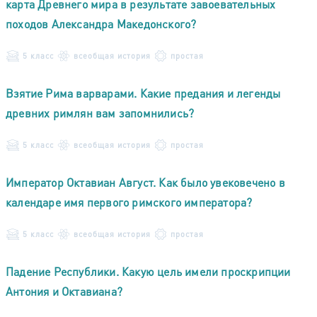
карта Древнего мира в результате завоевательных
походов Александра Македонского?
5 класс
всеобщая история
простая
Взятие Рима варварами. Какие предания и легенды
древних римлян вам запомнились?
5 класс
всеобщая история
простая
Император Октавиан Август. Как было увековечено в
календаре имя первого римского императора?
5 класс
всеобщая история
простая
Падение Республики. Какую цель имели проскрипции
Антония и Октавиана?