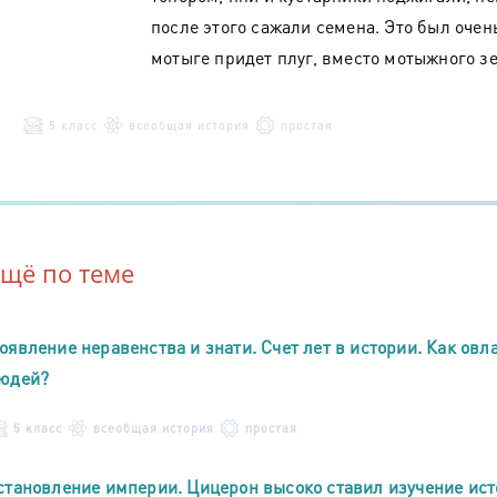
после этого сажали семена. Это был очен
мотыге придет плуг, вместо мотыжного з
5 класс
всеобщая история
простая
Ещё по теме
оявление неравенства и знати. Счет лет в истории. Как о
юдей?
5 класс
всеобщая история
простая
становление империи. Цицерон высоко ставил изучение ист