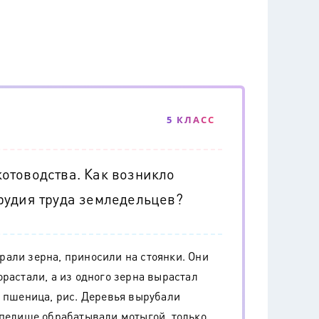
5 КЛАСС
отоводства. Как возникло
рудия труда земледельцев?
али зерна, приносили на стоянки. Они
растали, а из одного зерна вырастал
, пшеница, рис. Деревья вырубали
епелище обрабатывали мотыгой, только