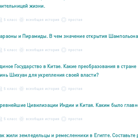
чительницей жизни.
5 класс
всеобщая история
простая
араоны и Пирамиды. В чем значение открытия Шампольона
5 класс
всеобщая история
простая
диное Государство в Китае. Какие преобразования в стран
инь Шихуан для укрепления своей власти?
5 класс
всеобщая история
простая
ревнейшие Цивилизации Индии и Китая. Каким было главно
5 класс
всеобщая история
простая
ак жили земледельцы и ремесленники в Египте. Составьте р