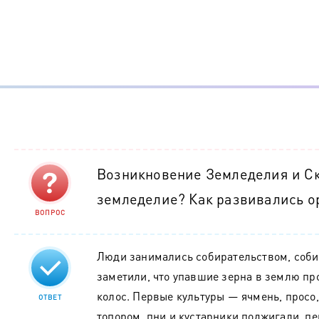
Возникновение Земледелия и Ск
земледелие? Как развивались о
ВОПРОС
Люди занимались собирательством, собир
заметили, что упавшие зерна в землю про
колос. Первые культуры — ячмень, просо
ОТВЕТ
топором, пни и кустарники поджигали, п