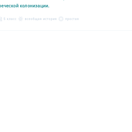
реческой колонизации.
5 класс
всеобщая история
простая