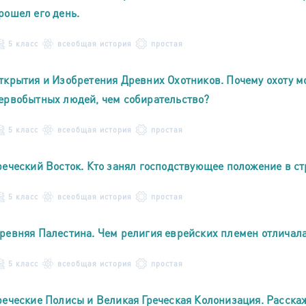
рошел его день.
5 класс
всеобщая история
простая
ткрытия и Изобретения Древних Охотников. Почему охоту м
ервобытных людей, чем собирательство?
5 класс
всеобщая история
простая
реческий Восток. Кто занял господствующее положение в ст
5 класс
всеобщая история
простая
ревняя Палестина. Чем религия еврейских племен отличала
5 класс
всеобщая история
простая
реческие Полисы и Великая Греческая Колонизация. Расска