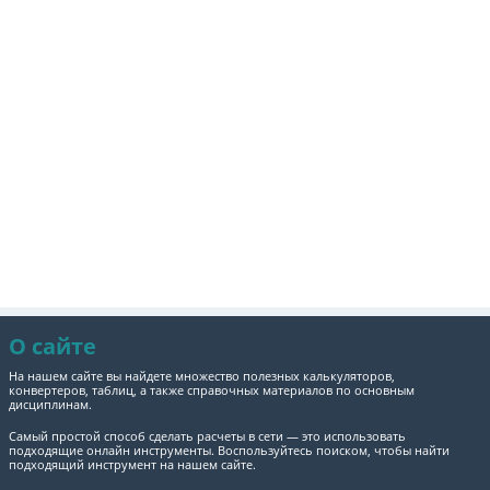
О сайте
На нашем сайте вы найдете множество полезных калькуляторов,
конвертеров, таблиц, а также справочных материалов по основным
дисциплинам.
Самый простой способ сделать расчеты в сети — это использовать
подходящие онлайн инструменты. Воспользуйтесь поиском, чтобы найти
подходящий инструмент на нашем сайте.