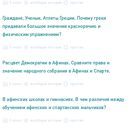
5 класс
всеобщая история
простая
Граждане, Ученые, Атлеты Греции. Почему греки
придавали большое значение красноречию и
физическим упражнениям?
5 класс
всеобщая история
простая
Расцвет Демократии в Афинах. Сравните права и
значение народного собрания в Афинах и Спарте.
5 класс
всеобщая история
простая
В афинских школах и гимнасиях. В чем различия между
обучением афинских и спартанских мальчиков?
5 класс
всеобщая история
простая