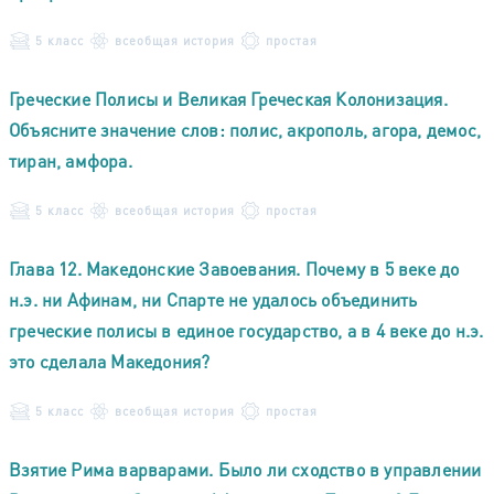
5 класс
всеобщая история
простая
Греческие Полисы и Великая Греческая Колонизация.
Объясните значение слов: полис, акрополь, агора, демос,
тиран, амфора.
5 класс
всеобщая история
простая
Глава 12. Македонские Завоевания. Почему в 5 веке до
н.э. ни Афинам, ни Спарте не удалось объединить
греческие полисы в единое государство, а в 4 веке до н.э.
это сделала Македония?
5 класс
всеобщая история
простая
Взятие Рима варварами. Было ли сходство в управлении