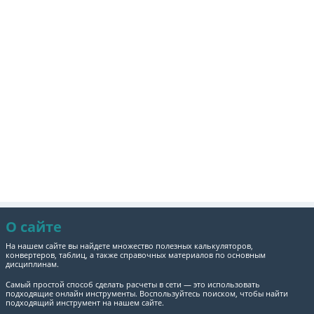
О сайте
На нашем сайте вы найдете множество полезных калькуляторов,
конвертеров, таблиц, а также справочных материалов по основным
дисциплинам.
Самый простой способ сделать расчеты в сети — это использовать
подходящие онлайн инструменты. Воспользуйтесь поиском, чтобы найти
подходящий инструмент на нашем сайте.