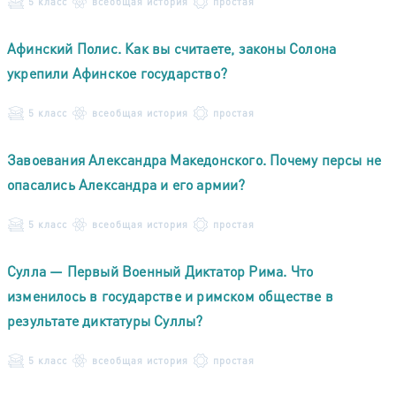
5 класс
всеобщая история
простая
Афинский Полис. Как вы считаете, законы Солона
укрепили Афинское государство?
5 класс
всеобщая история
простая
Завоевания Александра Македонского. Почему персы не
опасались Александра и его армии?
5 класс
всеобщая история
простая
Сулла — Первый Военный Диктатор Рима. Что
изменилось в государстве и римском обществе в
результате диктатуры Суллы?
5 класс
всеобщая история
простая