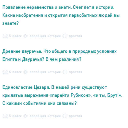
Появление неравенства и знати. Счет лет в истории.
Какие изобретения и открытия первобытных людей вы
знаете?
5 класс
всеобщая история
простая
Древнее двуречье. Что общего в природных условиях
Египта и Двуречья? В чем различия?
5 класс
всеобщая история
простая
Единовластие Цезаря. В нашей речи существуют
крылатые выражения «перейти Рубикон», «и ты, Брут!».
С какими событиями они связаны?
5 класс
всеобщая история
простая