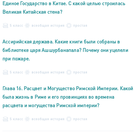
Единое Государство в Китае. С какой целью строилась
Великая Китайская стена?
5 класс
всеобщая история
простая
Ассирийская держава. Какие книги были собраны в
библиотеке царя Ашшурбанапала? Почему они уцелели
при пожаре.
5 класс
всеобщая история
простая
Глава 16. Расцвет и Могущество Римской Империи. Какой
была жизнь в Риме и его провинциях во времена
расцвета и могущества Римской империи?
5 класс
всеобщая история
простая