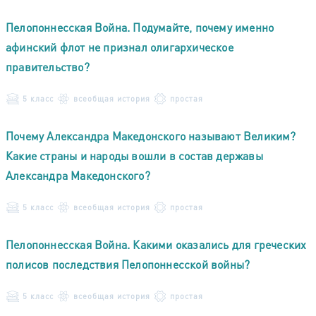
Пелопоннесская Война. Подумайте, почему именно
афинский флот не признал олигархическое
правительство?
5 класс
всеобщая история
простая
Почему Александра Македонского называют Великим?
Какие страны и народы вошли в состав державы
Александра Македонского?
5 класс
всеобщая история
простая
Пелопоннесская Война. Какими оказались для греческих
полисов последствия Пелопоннесской войны?
5 класс
всеобщая история
простая