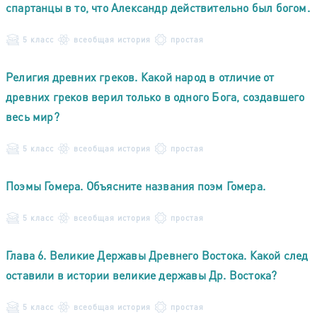
спартанцы в то, что Александр действительно был богом.
5 класс
всеобщая история
простая
Религия древних греков. Какой народ в отличие от
древних греков верил только в одного Бога, создавшего
весь мир?
5 класс
всеобщая история
простая
Поэмы Гомера. Объясните названия поэм Гомера.
5 класс
всеобщая история
простая
Глава 6. Великие Державы Древнего Востока. Какой след
оставили в истории великие державы Др. Востока?
5 класс
всеобщая история
простая