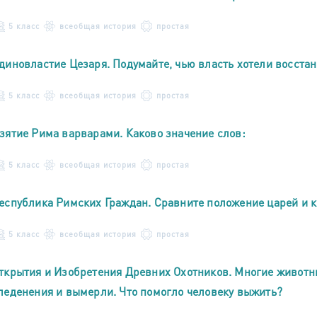
5 класс
всеобщая история
простая
диновластие Цезаря. Подумайте, чью власть хотели восста
5 класс
всеобщая история
простая
зятие Рима варварами. Каково значение слов:
5 класс
всеобщая история
простая
еспублика Римских Граждан. Сравните положение царей и 
5 класс
всеобщая история
простая
ткрытия и Изобретения Древних Охотников. Многие животн
леденения и вымерли. Что помогло человеку выжить?