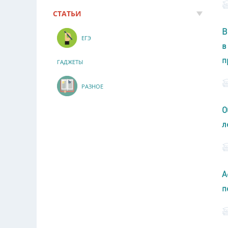
СТАТЬИ
В
ЕГЭ
в
п
ГАДЖЕТЫ
РАЗНОЕ
О
л
А
п