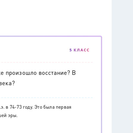
5 КЛАСС
ке произошло восстание? В
века?
. в 74-73 году. Это была первая
шей эры.