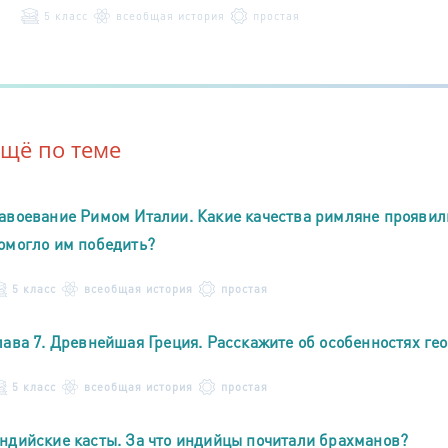
5 класс
всеобщая история
простая
Ещё по теме
авоевание Римом Италии. Какие качества римляне проявил
омогло им победить?
5 класс
всеобщая история
простая
лава 7. Древнейшая Греция. Расскажите об особенностях ге
5 класс
всеобщая история
простая
ндийские касты. За что индийцы почитали брахманов?