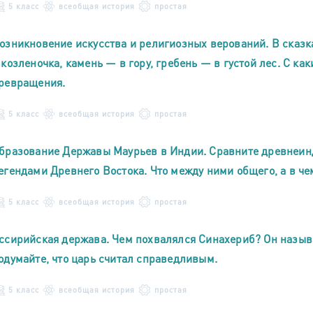
5 класс
всеобщая история
простая
озникновение искусства и религиозных верований. В сказк
 козленочка, камень — в гору, гребень — в густой лес. С к
ревращения.
5 класс
всеобщая история
простая
бразование Державы Маурьев в Индии. Сравните древнеин
егендами Древнего Востока. Что между ними общего, а в че
5 класс
всеобщая история
простая
ссирийская держава. Чем похвалялся Синахериб? Он назы
одумайте, что царь считал справедливым.
5 класс
всеобщая история
простая