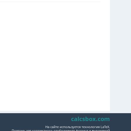
calcsbox.com
На сайте используется технология LaTeX.
Поэтому для корректного отображения формул и выражений