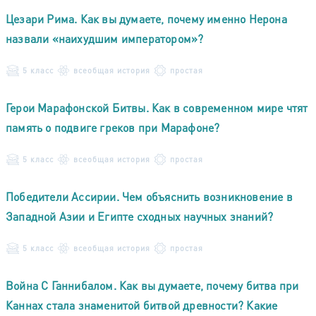
Цезари Рима. Как вы думаете, почему именно Нерона
назвали «наихудшим императором»?
5 класс
всеобщая история
простая
Герои Марафонской Битвы. Как в современном мире чтят
память о подвиге греков при Марафоне?
5 класс
всеобщая история
простая
Победители Ассирии. Чем объяснить возникновение в
Западной Азии и Египте сходных научных знаний?
5 класс
всеобщая история
простая
Война С Ганнибалом. Как вы думаете, почему битва при
Каннах стала знаменитой битвой древности? Какие