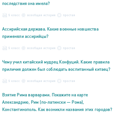
последствия она имела?
5 класс
всеобщая история
простая
Ассирийская держава. Какие военные новшества
применяли ассирийцы?
5 класс
всеобщая история
простая
Чему учил китайский мудрец Конфуций. Какие правила
приличия должен был соблюдать воспитанный китаец?
5 класс
всеобщая история
простая
Взятие Рима варварами. Покажите на карте
Александрию, Рим (по-латински — Рома),
Константинополь. Как возникли названия этих городов?