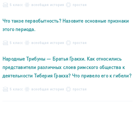
5 класс
всеобщая история
простая
Что такое первобытность? Назовите основные признаки
этого периода.
5 класс
всеобщая история
простая
Народные Трибуны — Братья Гракхи. Как относились
представители различных слоев римского общества к
деятельности Тиберия Гракха? Что привело его к гибели?
5 класс
всеобщая история
простая