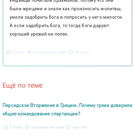
были жрецами и знали как произносить молитвы,
умели задобрить бога и попросить у него милости.
А если задобрить бога, то тогда боги даруют
хороший урожай на полях.
5 класс
всеобщая история
простая
Ещё по теме
Персидское Вторжение в Грецию. Почему греки доверили
общее командование спартанцам?
5 класс
всеобщая история
простая