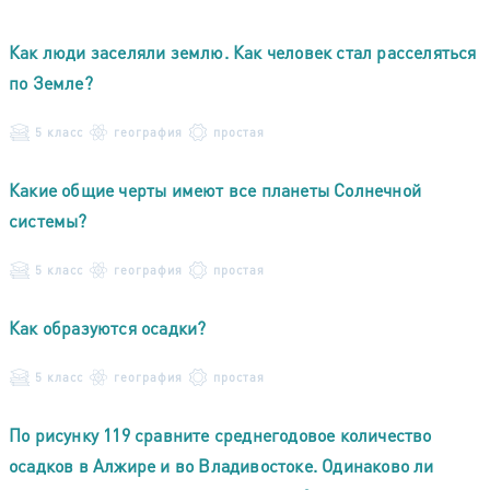
Как люди заселяли землю. Как человек стал расселяться
по Земле?
5 класс
география
простая
Какие общие черты имеют все планеты Солнечной
системы?
5 класс
география
простая
Как образуются осадки?
5 класс
география
простая
По рисунку 119 сравните среднегодовое количество
осадков в Алжире и во Владивостоке. Одинаково ли