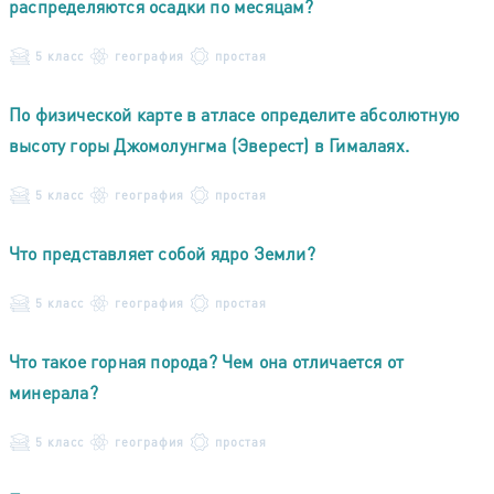
распределяются осадки по месяцам?
5 класс
география
простая
По физической карте в атласе определите абсолютную
высоту горы Джомолунгма (Эверест) в Гималаях.
5 класс
география
простая
Что представляет собой ядро Земли?
5 класс
география
простая
Что такое горная порода? Чем она отличается от
минерала?
5 класс
география
простая