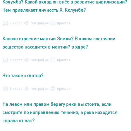
Колумба? Какой вклад он внёс в развитие цивилизации?
Чем привлекает личность X. Колумба?
5 класс
география
простая
Каково строение мантии Земли? В каком состоянии
вещество находится в мантии? в ядре?
5 класс
география
простая
Что такое экватор?
5 класс
география
простая
На левом или правом берегу реки вы стоите, если
смотрите по направлению течения, а река находится
справа от вас?