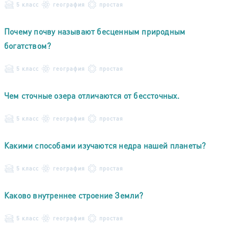
5 класс
география
простая
Почему почву называют бесценным природным
богатством?
5 класс
география
простая
Чем сточные озера отличаются от бессточных.
5 класс
география
простая
Какими способами изучаются недра нашей планеты?
5 класс
география
простая
Каково внутреннее строение Земли?
5 класс
география
простая