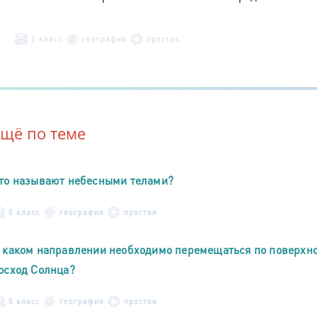
5 класс
география
простая
Ещё по теме
то называют небесными телами?
5 класс
география
простая
 каком направлении необходимо перемещаться по поверхно
осход Солнца?
5 класс
география
простая