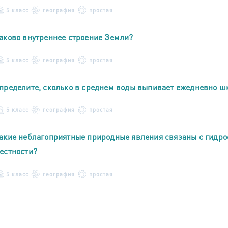
5 класс
география
простая
аково внутреннее строение Земли?
5 класс
география
простая
пределите, сколько в среднем воды выпивает ежедневно ш
5 класс
география
простая
акие неблагоприятные природные явления связаны с гидрос
естности?
5 класс
география
простая