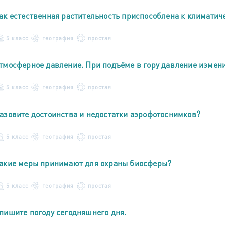
ак естественная растительность приспособлена к климатич
5 класс
география
простая
тмосферное давление. При подъёме в гору давление изменил
5 класс
география
простая
азовите достоинства и недостатки аэрофотоснимков?
5 класс
география
простая
акие меры принимают для охраны биосферы?
5 класс
география
простая
пишите погоду сегодняшнего дня.