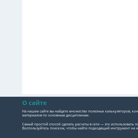
О сайте
На нашем сайте вы найдете множество полезных калькуляторов, кон
материалов по основным дисциплинам.
Самый простой способ сделать расчеты в сети — это использовать 
Воспользуйтесь поиском, чтобы найти подходящий инструмент на н