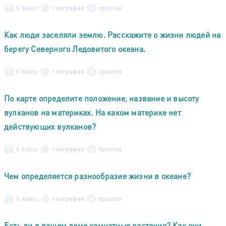
5 класс
география
простая
Как люди заселяли землю. Расскажите о жизни людей на
берегу Северного Ледовитого океана.
5 класс
география
простая
По карте определите положение, название и высоту
вулканов на материках. На каком материке нет
действующих вулканов?
5 класс
география
простая
Чем определяется разнообразие жизни в океане?
5 класс
география
простая
Есть ли в вашем доме комнатные растения? Как они