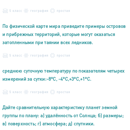
5 класс
география
простая
По физической карте мира приведите примеры островов
и прибрежных территорий, которые могут оказаться
затопленными при таянии всех ледников.
5 класс
география
простая
среднюю суточную температуру по показателям четырех
измерений за сутки:-8°С, -4°С,+3°С,+1°С.
5 класс
география
простая
Дайте сравнительную характеристику планет земной
группы по плану: а) удалённость от Солнца; б) размеры;
в) поверхность; г) атмосфера; д) спутники.