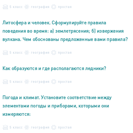
5 класс
география
простая
Литосфера и человек. Сформулируйте правила
поведения во время: а) землетрясения; б) извержения
вулкана. Чем обоснованы предложенные вами правила?
5 класс
география
простая
Как образуются и где располагаются ледники?
5 класс
география
простая
Погода и климат. Установите соответствие между
элементами погоды и приборами, которыми они
измеряются:
5 класс
география
простая