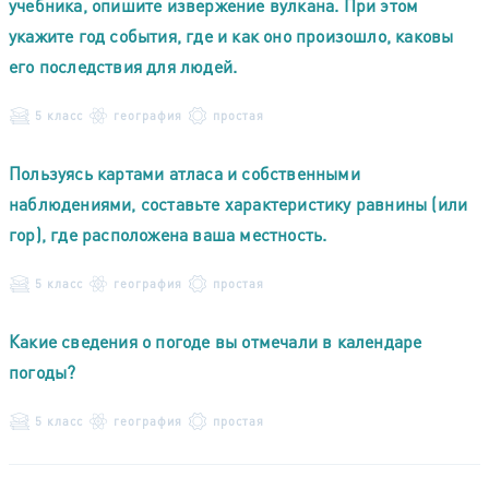
учебника, опишите извержение вулкана. При этом
укажите год события, где и как оно произошло, каковы
его последствия для людей.
5 класс
география
простая
Пользуясь картами атласа и собственными
наблюдениями, составьте характеристику равнины (или
гор), где расположена ваша местность.
5 класс
география
простая
Какие сведения о погоде вы отмечали в календаре
погоды?
5 класс
география
простая