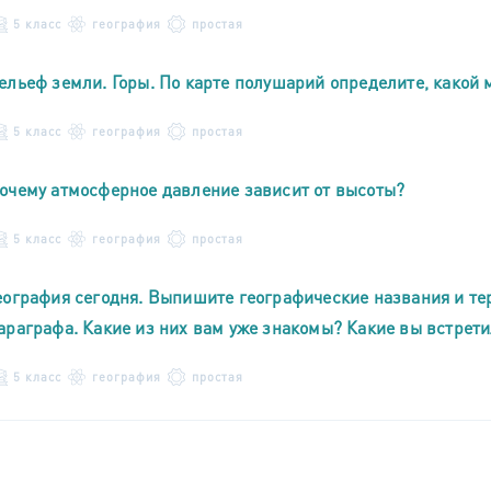
5 класс
география
простая
ельеф земли. Горы. По карте полушарий определите, какой 
5 класс
география
простая
очему атмосферное давление зависит от высоты?
5 класс
география
простая
еография сегодня. Выпишите географические названия и те
араграфа. Какие из них вам уже знакомы? Какие вы встрет
5 класс
география
простая