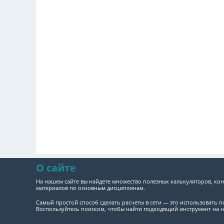
О сайте
На нашем сайте вы найдете множество полезных калькуляторов, кон
материалов по основным дисциплинам.
Самый простой способ сделать расчеты в сети — это использовать 
Воспользуйтесь поиском, чтобы найти подходящий инструмент на н