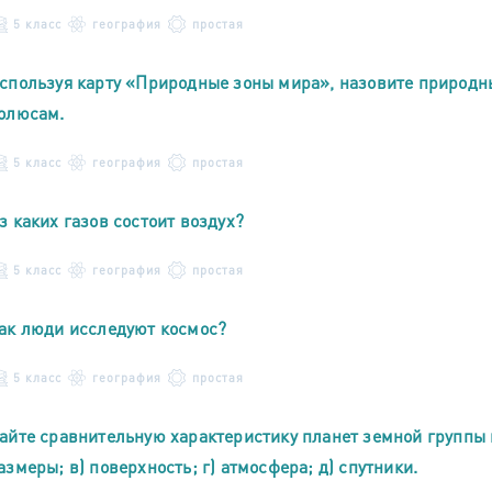
5 класс
география
простая
спользуя карту «Природные зоны мира», назовите природны
олюсам.
5 класс
география
простая
з каких газов состоит воздух?
5 класс
география
простая
ак люди исследуют космос?
5 класс
география
простая
айте сравнительную характеристику планет земной группы по
азмеры; в) поверхность; г) атмосфера; д) спутники.