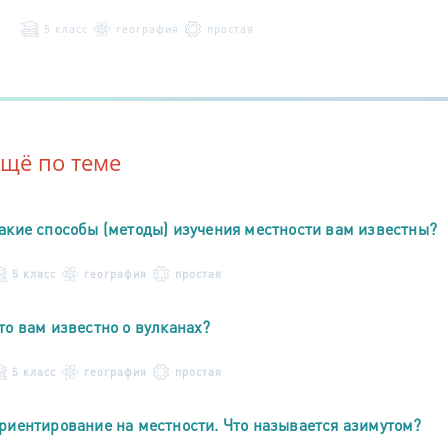
5 класс
география
простая
Ещё по теме
акие способы (методы) изучения местности вам известны?
5 класс
география
простая
то вам известно о вулканах?
5 класс
география
простая
риентирование на местности. Что называется азимутом?