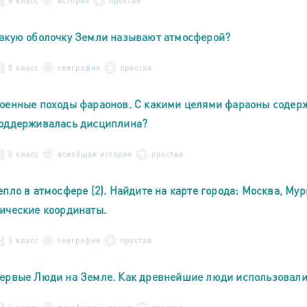
5 класс
история
простая
акую оболочку Земли называют атмосферой?
5 класс
география
простая
оенные походы фараонов. С какими целями фараоны содерж
оддерживалась дисциплина?
5 класс
всеобщая история
простая
епло в атмосфере (2). Найдите на карте города: Москва, Мур
ические координаты.
5 класс
география
простая
ервые Люди на Земле. Как древнейшие люди использовали