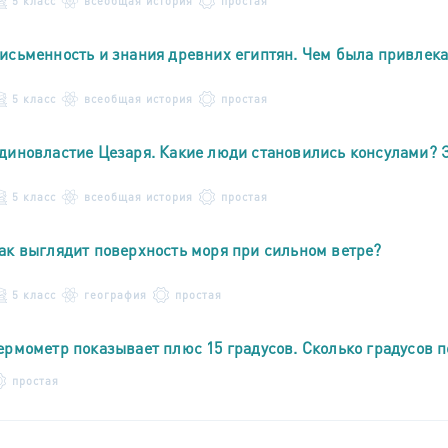
5 класс
всеобщая история
простая
исьменность и знания древних египтян. Чем была привлека
5 класс
всеобщая история
простая
диновластие Цезаря. Какие люди становились консулами? З
5 класс
всеобщая история
простая
ак выглядит поверхность моря при сильном ветре?
5 класс
география
простая
ермометр показывает плюс 15 градусов. Сколько градусов п
простая