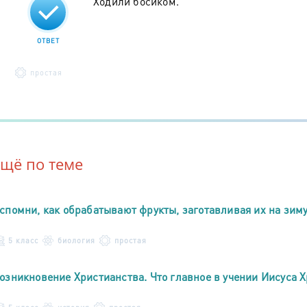
Ходили босиком.
ОТВЕТ
простая
Ещё по теме
спомни, как обрабатывают фрукты, заготавливая их на зим
5 класс
биология
простая
озникновение Христианства. Что главное в учении Иисуса 