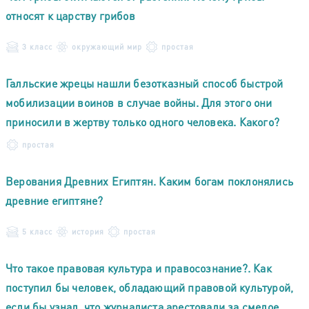
относят к царству грибов
3 класс
окружающий мир
простая
Галльские жрецы нашли безотказный способ быстрой
мобилизации воинов в случае войны. Для этого они
приносили в жертву только одного человека. Какого?
простая
Верования Древних Египтян. Каким богам поклонялись
древние египтяне?
5 класс
история
простая
Что такое правовая культура и правосознание?. Как
поступил бы человек, обладающий правовой культурой,
если бы узнал, что журналиста арестовали за смелое