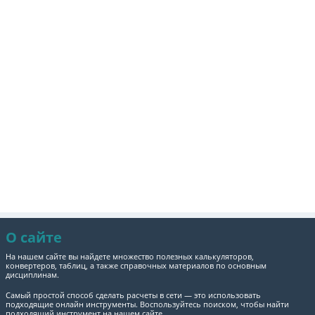
О сайте
На нашем сайте вы найдете множество полезных калькуляторов,
конвертеров, таблиц, а также справочных материалов по основным
дисциплинам.
Самый простой способ сделать расчеты в сети — это использовать
подходящие онлайн инструменты. Воспользуйтесь поиском, чтобы найти
подходящий инструмент на нашем сайте.