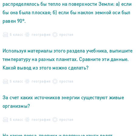
распределялось бы тепло на поверхности Земли: а) если
бы она была плоская; б) если бы наклон земной оси был
равен 90°.
5 класс
география
простая
Используя материалы этого раздела учебника, выпишите
температуру на разных планетах. Сравните эти данные.
Какой вывод из этого можно сделать?
5 класс
география
простая
За счет каких источников энергии существуют живые
организмы?
5 класс
география
простая
На какие пояса, тропики и полярные круги делят